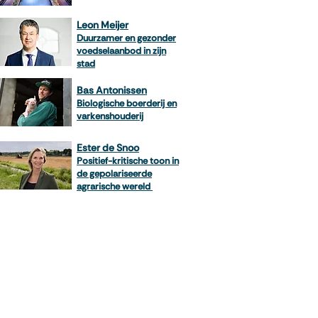
Leon Meijer
Duurzamer en gezonder
voedselaanbod in zijn
stad
Bas Antonissen
Biologische boer
derij en
varkenshouderij
Ester de Snoo
Positief-kritische toon in
de gepolariseerde
agrarische wereld