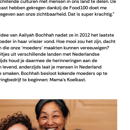
chillende culturen met mensen in ons land te delen. De
kast hebben gekregen dankzij de Food100 doet me
egeven aan onze zichtbaarheid. Dat is super krachtig.”
idee van Aaliyah Bochhah nadat ze in 2012 het laatste
eder in haar vriezer vond. Hoe mooi zou het zijn, dacht
ten die onze ‘moeders’ maakten kunnen vereeuwigen?
eltjes uit verschillende landen met Nederlandse
jds houd je daarmee de herinneringen aan de
n levend, anderzijds laat je mensen in Nederland
e smaken. Bochhah besloot kokende moeders op te
ingbedrijf te beginnen: Mama’s Koelkast.