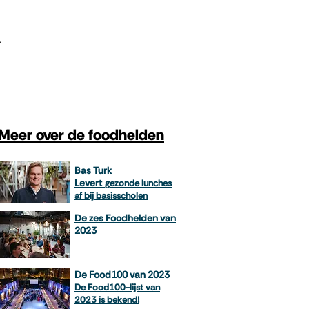
T
Meer over de foodhelden
Bas Turk
Levert
gezonde lunches
af bij basisscholen
De zes Foodhelden van
2023
De Food100 van 2023
De Food100-lijst van
2023 is bekend!