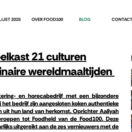
LIJST 2025
OVER FOOD100
BLOG
CONTAC
lkast 21 culturen
linaire wereldmaaltijden
ering- en horecabedrijf met een bijzondere
j het bedrijf zijn aangesloten koken authentieke
 uit hun land van herkomst. Oprichter Aaliyah
eroepen tot Foodheld van de Food100. Deze
rlijks uitgereikt aan de zes vernieuwers met de