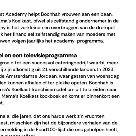
ast Academy helpt Bochhah vrouwen aan een baan,
ma’s Koelkast, ofwel als zelfstandig ondernemer in de
my is het verkleinen en overbruggen van de drempel
jk het financieel zelfstandig maken van moeders met
uwen volgen jaarlijks het academy-programma.
kel en een televisieprogramma
groeid tot een succesvol cateringbedrijf waarbij meer
j zijn afkomstig uit 21 verschillende landen. In 2023
n de Amsterdamse Jordaan, waar gasten van woensdag
en kunnen afhalen of ter plekke opeten. Bochhah is
ma’s Koelkast franchisemodel om uit te breiden naar
n Mama’s Koelkast kookboek en komt er binnenkort een
st.
na al die jaren, dat ons harde werk z’n vruchten
eest, misschien zijn het de bijzondere verhalen van de
rmelding in de Food100-lijst die ons geholpen heeft,