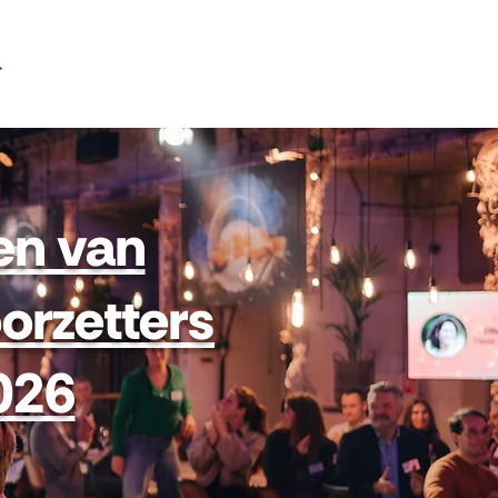
T
en van
orzetters
026