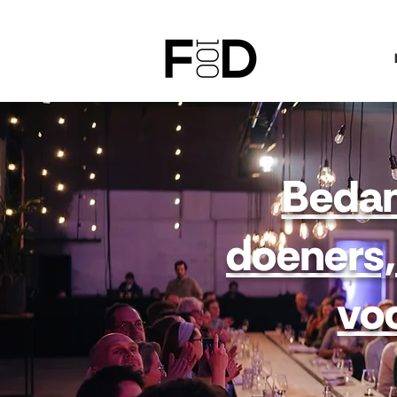
Bedan
doeners,
vo