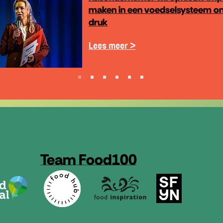
maken in een voedselsysteem o
druk
Lees meer >
Team Food100