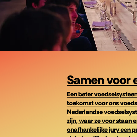
Same
n voor 
Een beter voedselsysteem
toekomst voor ons voedsel
Nederlandse voedselsyst
zijn, waar ze voor staan 
onafhankelijke jury een p