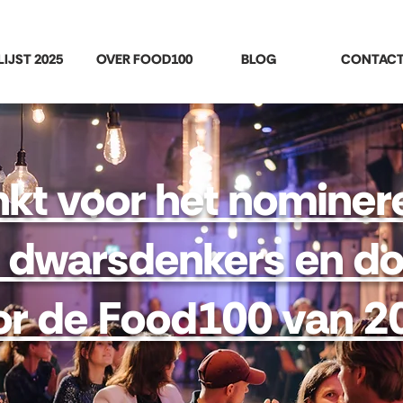
LIJST 2025
OVER FOOD100
BLOG
CONTAC
kt voor het nominer
 dwarsdenkers en do
or de Food100 van 2