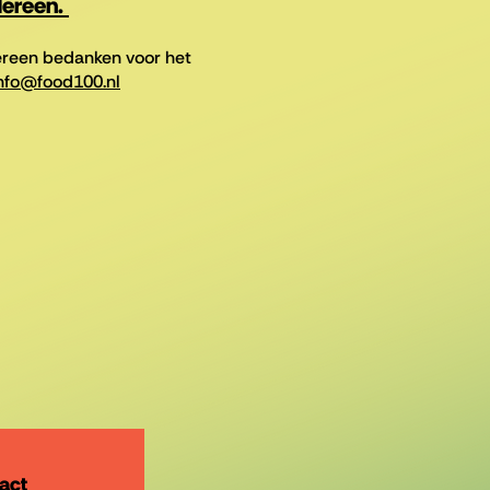
dereen.
dereen bedanken voor het
nfo@food100.nl
act