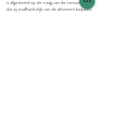
is afgestemd op de vraag van de consument,
die zij onafhankelijk van de afnemers bepalen.
Mijn rol daarin? Ik baan de weg naar
verbinding.”
Samen met de gamechangers zoals Tim bouwen
aan een toekomstbestendig voedselsysteem?
Meld je aan voor het Food100
en maak kans op
een plek in de lijst van 2020.
Team Food100